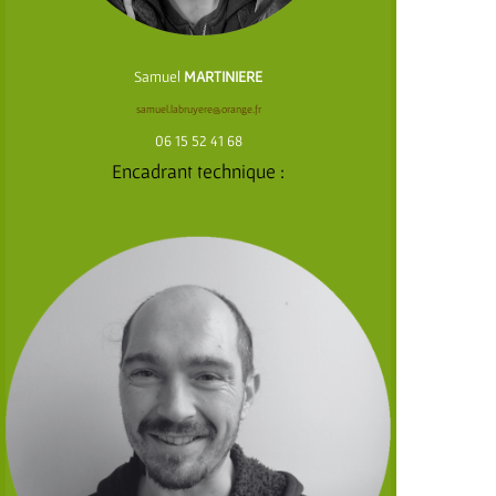
Samuel
MARTINIERE
samuel.labruyere@orange.fr
06 15 52 41 68
Encadrant technique :