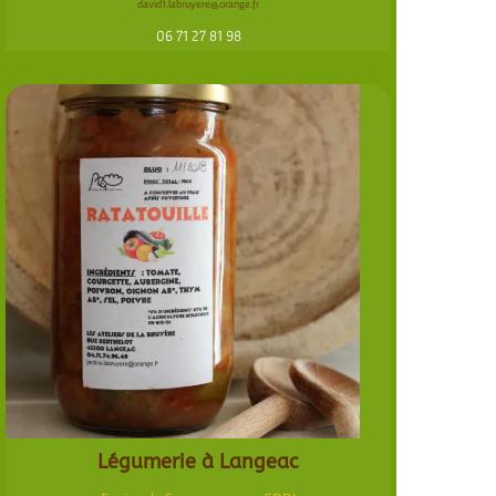
david1.labruyere@orange.fr
06 71 27 81 98
Légumerie à Langeac