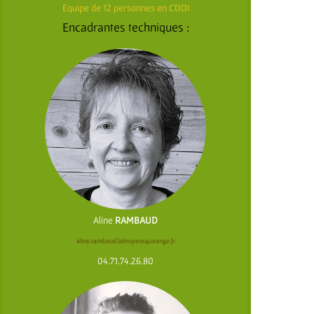
Equipe de 12 personnes en CDDI
Encadrantes techniques :
Aline
RAMBAUD
aline.rambaud.labruyere@orange.fr
04.71.74.26.80