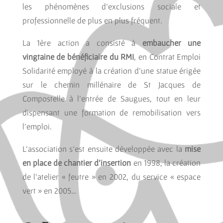
les phénomènes d’exclusions sociale et
professionnelle de plus en plus fréquent.
La 1ère action a consisté à
embaucher une
vingtaine de bénéficiaire du RMI
, en Contrat Emploi
Solidarité employé à la création d’une statue érigée
sur le chemin millénaire de St Jacques de
Compostelle à l’entrée de Saugues, tout en leur
dispensant une formation de remobilisation vers
l’emploi.
L’association s’est ensuite développée avec la
mise
en place de chantier d’insertion
en 1998, la création
de l’atelier « feutre » en 2002, du service « espace
vert » en 2005…