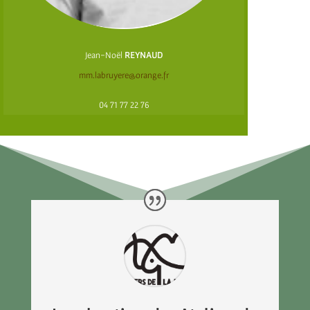
Jean-Noël
REYNAUD
mm.labruyere@orange.fr
04 71 77 22 76