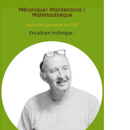
Mécanique/ Maintenance /
Matériauthèque
Equipe de 6 personnes en CDDI
Encadrant technique :