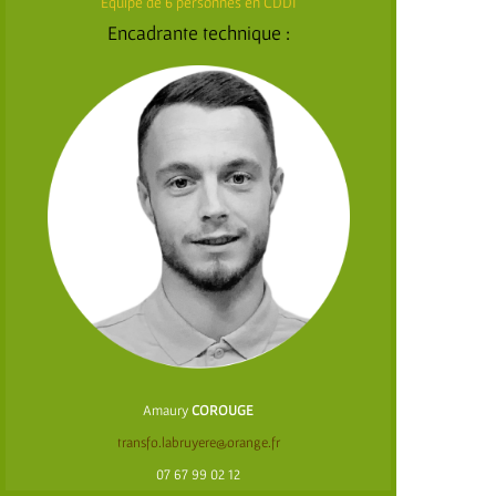
Equipe de 6 personnes en CDDI
Encadrante technique :
Amaury
COROUGE
transfo.labruyere@orange.fr
07 67 99 02 12