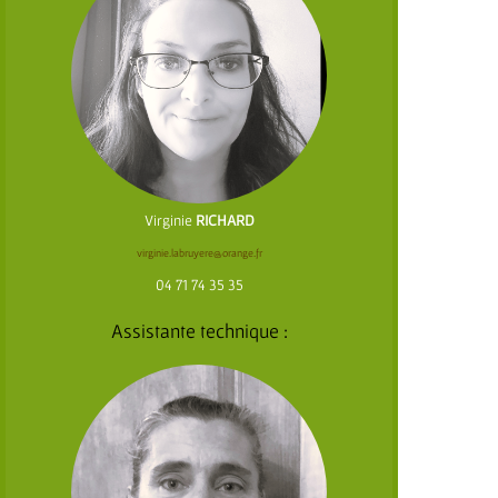
Virginie
RICHARD
virginie.labruyere@orange.fr
04 71 74 35 35
Assistante technique :