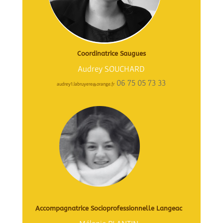
Coordinatrice Saugues
Audrey SOUCHARD
06 75 05 73 33
audrey1.labruyere@orange.fr
Accompagnatrice Socioprofessionnelle Langeac