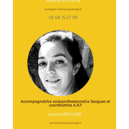
Mélanie PLANTIN
asplangeac.labruyere@orange.fr
06 08 15 27 99
Accompagnatrice socioprofessionnelle Saugues et
coordinatrice A.R.T
Justine RICHARD
justine.labruyere@orange.fr